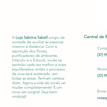
Central de 
A
Loja Sabrina Sabell
surgiu da
vontade de auxiliar as pessoas
mesmo à distância. Com a
Compr
aquisição dos florais,
(37) 
purificadores de ambiente,
Oráculo e o E-book, vocês se
sentirão cada vez melhor e mais
Noss
equilibrados, então o processo
de cura será acelerado, em
(37) 
todas as áreas. Tenham certeza
disto. Agora a vida de vocês vai
mudar completamente! E um
Envi
novo ser surgirá! Seja bem
vindo(a)!
rosa