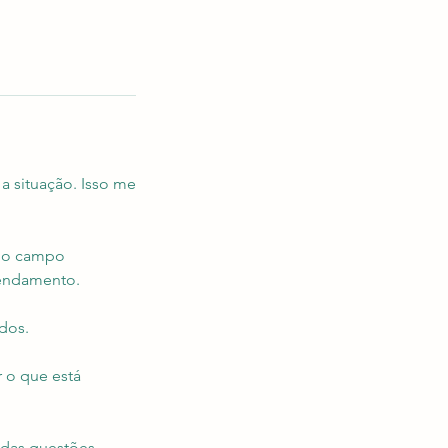
a situação. Isso me
 do campo
gendamento.
dos.
r o que está
idas questões