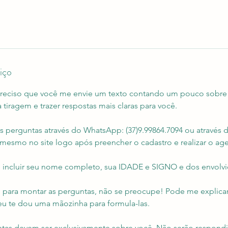
iço
, preciso que você me envie um texto contando um pouco sobre 
a tiragem e trazer respostas mais claras para você.
s perguntas através do WhatsApp: (37)9.99864.7094 ou através
esmo no site logo após preencher o cadastro e realizar o a
 incluir seu nome completo, sua IDADE e SIGNO e dos envolvi
de para montar as perguntas, não se preocupe! Pode me explica
u te dou uma mãozinha para formula-las.
ntas devem ser exclusivamente sobre você. Não serão respond