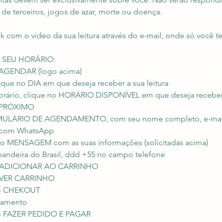
 de terceiros, jogos de azar, morte ou doença.
k com o vídeo da sua leitura através do e-mail, onde só você te
 SEU HORÁRIO:
 AGENDAR (logo acima)
lique no DIA em que deseja receber a sua leitura
orário, clique no HORÁRIO DISPONÍVEL em que deseja receber a
o PRÓXIMO
MULÁRIO DE AGENDAMENTO, com seu nome completo, e-mail
r com WhatsApp
o MENSAGEM com as suas informações (solicitadas acima)
bandeira do Brasil, ddd +55 no campo telefone
ão ADICIONAR AO CARRINHO
o VER CARRINHO
ão CHEKOUT
gamento
ão FAZER PEDIDO E PAGAR