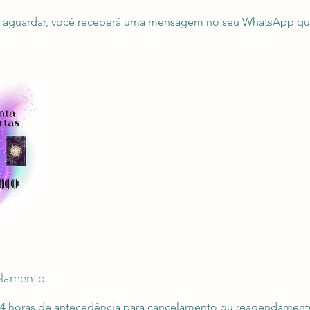
ó aguardar, você receberá uma mensagem no seu WhatsApp qua
elamento
4 horas de antecedência para cancelamento ou reagendament