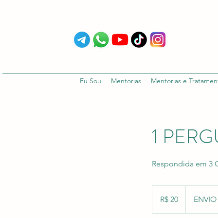
Eu Sou
Mentorias
Mentorias e Tratamen
1 PER
Respondida em 3 C
20
Reais
R$ 20
ENVIO
brasileiros