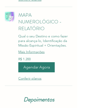
MAPA
NUMEROLÓGICO -
RELATÓRIO
Qual o seu Destino e como fazer
para alcança-lo, Identificação da
Missão Espiritual + Orientações.
Mais Informações
1.200
R$ 1.200
Reais
brasileiros
Agendar Agora
Conferir planos
Depoimentos