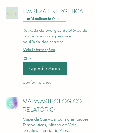
LIMPEZA ENERGÉTICA
Atendimento Online
Retirada de energias deletérias do
campo áurico da pessoa e
equilíbrio dos chakras.
Mais Informações
70
R$ 70
Reais
brasileiros
Agendar Agora
Conferir planos
MAPA ASTROLÓGICO -
RELATÓRIO
Mapa da Sua vida, com orientações
Terapêuticas, Missão de Vida,
Desafios, Ferida de Alma.