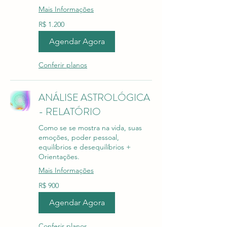
Mais Informações
1.200
R$ 1.200
Reais
brasileiros
Agendar Agora
Conferir planos
ANÁLISE ASTROLÓGICA
- RELATÓRIO
Como se se mostra na vida, suas
emoções, poder pessoal,
equilíbrios e desequilíbrios +
Orientações.
Mais Informações
900
R$ 900
Reais
brasileiros
Agendar Agora
Conferir planos