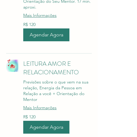
Orientação do Seu Mentor. 17 min.
aproxi.
Mais Informações
120
R$ 120
Reais
brasileiros
Agendar Agora
LEITURA AMOR E
RELACIONAMENTO
Previsões sobre o que vem na sua
relação, Energia da Pessoa em
Relação a você + Orientação do
Mentor
Mais Informações
120
R$ 120
Reais
brasileiros
Agendar Agora