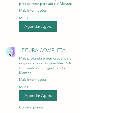
precisa fazer para abrir + Mentor.
Mais Informações
150
R$ 150
Reais
brasileiros
Agendar Agora
LEITURA COMPLETA
Mais profunda e demorada, para
responder as suas questões. Não
tem limite de perguntas. Orie.
Mentor
Mais Informações
200
R$ 200
Reais
brasileiros
Agendar Agora
Conferir planos