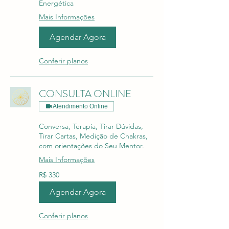
Energética
Mais Informações
Agendar Agora
Conferir planos
CONSULTA ONLINE
Atendimento Online
Conversa, Terapia, Tirar Dúvidas,
Tirar Cartas, Medição de Chakras,
com orientações do Seu Mentor.
Mais Informações
330
R$ 330
Reais
brasileiros
Agendar Agora
Conferir planos