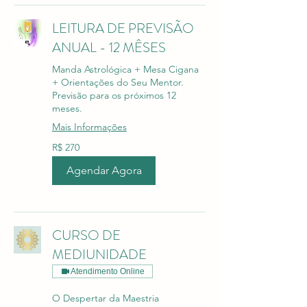
LEITURA DE PREVISÃO
ANUAL - 12 MÊSES
Manda Astrológica + Mesa Cigana
+ Orientações do Seu Mentor.
Previsão para os próximos 12
meses.
Mais Informações
270
R$ 270
Reais
brasileiros
Agendar Agora
CURSO DE
MEDIUNIDADE
Atendimento Online
O Despertar da Maestria