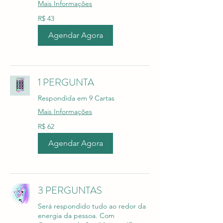
Mais Informações
43
R$ 43
Reais
brasileiros
Agendar Agora
1 PERGUNTA
Respondida em 9 Cartas
Mais Informações
62
R$ 62
Reais
brasileiros
Agendar Agora
3 PERGUNTAS
Será respondido tudo ao redor da
energia da pessoa. Com