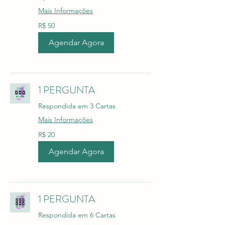
Mais Informações
50
R$ 50
Reais
brasileiros
Agendar Agora
1 PERGUNTA
Respondida em 3 Cartas
Mais Informações
20
R$ 20
Reais
brasileiros
Agendar Agora
1 PERGUNTA
Respondida em 6 Cartas