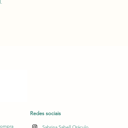
l.
Redes sociais
compra
Sabrina Sabell Oráculo