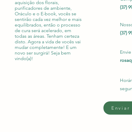
aquisição dos florais,
(37) 
purificadores de ambiente,
Oráculo e o E-book, vocês se
sentirão cada vez melhor e mais
Noss
equilibrados, então o processo
de cura será acelerado, em
(37) 
todas as áreas. Tenham certeza
disto. Agora a vida de vocês vai
mudar completamente! E um
Envi
novo ser surgirá! Seja bem
vindo(a)!
rosa
Horár
segun
Enviar