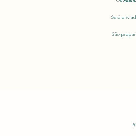
Os
Atend
Será envia
São prepar
"