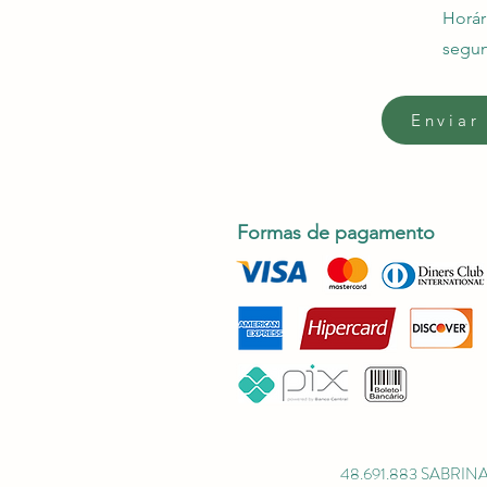
Horár
segun
Enviar
Formas de pagamento
48.691.883 SABRIN