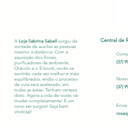
Central de 
A
Loja Sabrina Sabell
surgiu da
vontade de auxiliar as pessoas
mesmo à distância. Com a
Compr
aquisição dos florais,
(37) 
purificadores de ambiente,
Oráculo e o E-book, vocês se
sentirão cada vez melhor e mais
Noss
equilibrados, então o processo
de cura será acelerado, em
(37) 
todas as áreas. Tenham certeza
disto. Agora a vida de vocês vai
mudar completamente! E um
Envi
novo ser surgirá! Seja bem
vindo(a)!
rosa