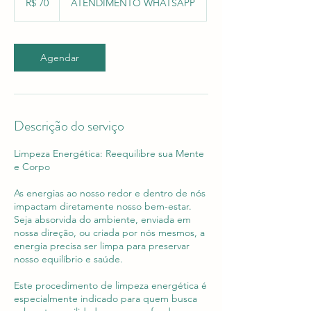
R$ 70
ATENDIMENTO WHATSAPP
brasileiros
Agendar
Descrição do serviço
Limpeza Energética: Reequilibre sua Mente
e Corpo
As energias ao nosso redor e dentro de nós
impactam diretamente nosso bem-estar.
Seja absorvida do ambiente, enviada em
nossa direção, ou criada por nós mesmos, a
energia precisa ser limpa para preservar
nosso equilíbrio e saúde.
Este procedimento de limpeza energética é
especialmente indicado para quem busca