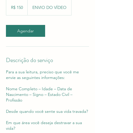
150
Reais
R$ 150
ENVIO DO VÍDEO
brasileiros
Agendar
Descrição do serviço
Para a sua leitura, preciso que você me
envie as seguintes informações:
Nome Completo – Idade – Data de
Nascimento – Signo – Estado Civil –
Profissão
Desde quando você sente sua vida travada?
Em que área você deseja destravar a sua
vida?