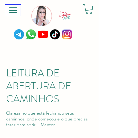
LEITURA DE
ABERTURA DE
CAMINHOS
Clareza no que está fechando seus
caminhos, onde começou e o que precisa
fazer para abrir + Mentor.