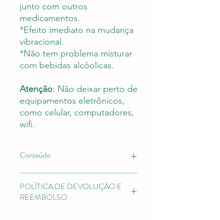
junto com outros
medicamentos.
*Efeito imediato na mudança
vibracional.
*Não tem problema misturar
com bebidas alcóolicas.
Atenção
: Não deixar perto de
equipamentos eletrônicos,
como celular, computadores,
wifi.
Conteúdo
Apresentação:
solução oral
POLÍTICA DE DEVOLUÇÃO E
concentrada líquida.
REEMBOLSO
Volume:
30 ml
Acondicionamento:
frasco de vidro
Em caso de desistência você tem até
âmbar com tampa rosqueada e