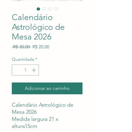
Calendário
Astrológico de
Mesa 2026
Preço
Preço
 R$ 30,00 
R$ 20,00
normal
promocional
Quantidade
*
Adicionar ao carrinho
Calendário Astrológico de
Mesa 2026
Medida largura 21 x
altura15cm