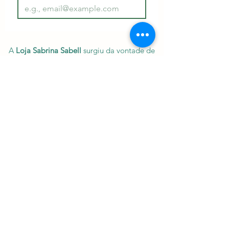
A
Loja Sabrina Sabell
surgiu da vontade de
auxiliar as pessoas mesmo à distância.
Com a aquisição dos florais, purificadores
de ambiente, Oráculo e o E-book, vocês se
sentirão cada vez melhor e mais
equilibrados, então o processo de cura
será acelerado, em todas as áreas. Tenham
certeza disto. Agora a vida de vocês vai
mudar completamente! E um novo ser
surgirá! Seja bem vindo(a)!
Central de Relacionamento
Compre por telefone
(37) 99864 7094
Nosso WhatsApp