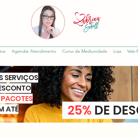
tos
Agendar Atendimento
Curso de Mediunidade
Loja
Vale-
S SERVIÇOS
ESCONTO
 PACOTES
25%
DE DE
M ATÉ