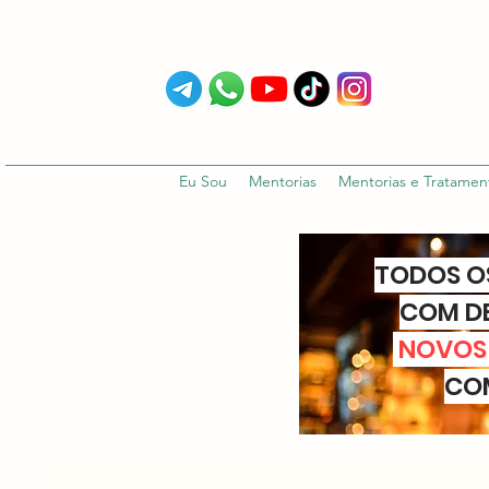
Eu Sou
Mentorias
Mentorias e Tratamen
TODOS O
COM D
NOVOS
CO